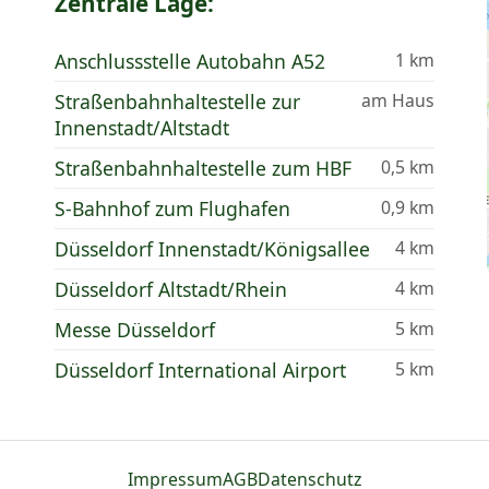
Zentrale Lage:
Anschlussstelle Autobahn A52
1 km
Straßenbahnhaltestelle zur
am Haus
Innenstadt/Altstadt
Straßenbahnhaltestelle zum HBF
0,5 km
S-Bahnhof zum Flughafen
0,9 km
Düsseldorf Innenstadt/Königsallee
4 km
Düsseldorf Altstadt/Rhein
4 km
Messe Düsseldorf
5 km
Düsseldorf International Airport
5 km
Impressum
AGB
Datenschutz